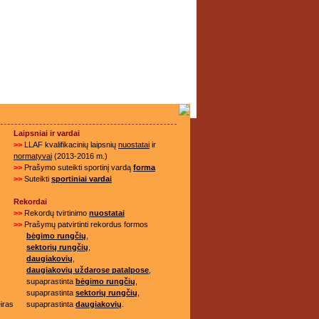
Laipsniai ir vardai
>>
LLAF kvalifikacinių laipsnių
nuostatai
ir
normatyvai
(2013-2016 m.)
>>
Prašymo suteikti sportinį vardą
forma
>>
Suteikti
sportiniai vardai
Rekordai
>>
Rekordų tvirtinimo
nuostatai
>>
Prašymų patvirtinti rekordus formos
bėgimo rungčių
,
sektorių rungčių
,
daugiakovių
,
daugiakovių uždarose patalpose
,
supaprastinta
bėgimo rungčių
,
supaprastinta
sektorių rungčių
,
iras
supaprastinta
daugiakovių
.