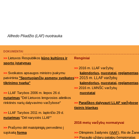
Alfredo Pliadžio (LAF) nuotrauka
DOKUMENTAI
>>
Lietuvos Respublikos
kūno kultūros ir
Renginiai
sporto įstatymas
>>
2016 m. LLAF varžybų
>>
Sveikatos apsaugos ministro įsakymu
kalendorius
,
nuostatai
,
reglamentas
>>
2015 m. LLAF varžybų
patvirtinta
"Sportuojančių asmenų sveikatos
,
,
tikrinimo tvarka"
kalendorius
nuostatai
reglamentas
>>
2016 m. LMNŠC varžybų
>>
LLAF Tarybos 2006 m. liepos 26 d.
nuostatai
nutarimas
"Dėl Lietuvos lengvosios atletikos
rinktinės narių dalyvavimo varžybose"
>>
Paraiškos dalyvauti LLAF varžybose
tipinis blankas
>>
LLAF Tarybos 2011 m. lapkričio 29 d.
nutarimas
"Dėl narystės LLAF"
2016 metų varžybų normatyvai
>>
Prašymo dėl maistpinigių pervedimo į
sąskaitą
forma
>>
Olimpinės žaidynės (
IAAF
), Rio de Žane
>>
Pasaulio uždarų patalpų čempionatas