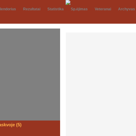
lendorius
Rezultatai
Statistika
Sp.ėjimas
Veteranai
Archyvas
STADIONE
skvoje (5)