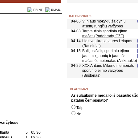
PRINT
EMAIL
KALENDORIUS
04-06
Vilniaus mokyklų žaidynių
atskirų rungčių varžybos
04-08
Tarptautinis sportinio ėjimo
mačas (Podebrady, CZE)
04-14
Lietuvos kroso taurės I etapas
(Raseiniai)
04-15
Baltijos šalių sportinio ėjimo
jaunimo, jaunių ir jaunučių
mačas-čempionatas (Aizkraukle)
04-29
XXX Antano Mikėno memorialo
sportinio ėjimo varžybos
(Birštonas)
KLAUSIMAS
Ar sulauksime medalio iš pasaulio už
patalpų čempionato?
Taip
Ne
s varžybose
tlanta
5
65.30
idnėjus
1
69.30