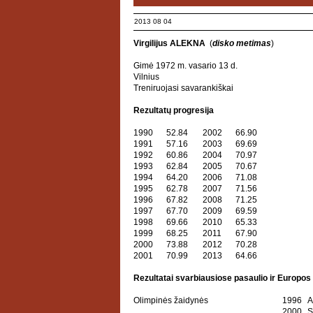
2013 08 04
Virgilijus ALEKNA
(
disko metimas
)
Gimė 1972 m. vasario 13 d.
Vilnius
Treniruojasi savarankiškai
Rezultatų progresija
1990
52.84
2002
66.90
1991
57.16
2003
69.69
1992
60.86
2004
70.97
1993
62.84
2005
70.67
1994
64.20
2006
71.08
1995
62.78
2007
71.56
1996
67.82
2008
71.25
1997
67.70
2009
69.59
1998
69.66
2010
65.33
1999
68.25
2011
67.90
2000
73.88
2012
70.28
2001
70.99
2013
64.66
Rezultatai svarbiausiose pasaulio ir Europo
Olimpinės žaidynės
1996
A
2000
S