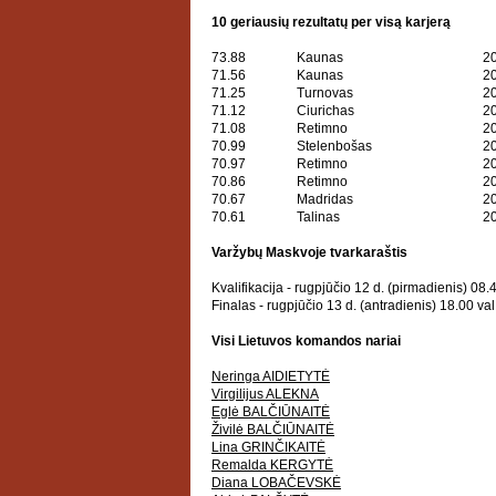
10 geriausių rezultatų per visą karjerą
7
3.88
Kaunas
2
71.56
Kaunas
2
71.25
Turnovas
2
71.12
Ciurichas
2
71.08
Retimno
2
70.99
Stelenbošas
2
70.97
Retimno
2
70.86
Retimno
2
70.67
Madridas
2
70.61
Talinas
2
Varžybų Maskvoje tvarkaraštis
Kvalifikacija - rugpjūčio 12 d. (pirmadienis) 08.
Finalas - rugpjūčio 13 d. (antradienis) 18.00 val
Visi Lietuvos komandos nariai
Neringa AIDIETYTĖ
Virgilijus ALEKNA
Eglė BALČIŪNAITĖ
Živilė BALČIŪNAITĖ
Lina GRINČIKAITĖ
Remalda KERGYTĖ
Diana LOBAČEVSKĖ