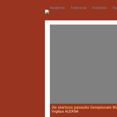
Naujienos
Federacija
Kontaktai
Ka
Jie startuos pasaulio čempionate Ma
Virgilijus ALEKNA