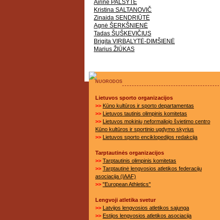
Airinė PALŠYTĖ
Kristina SALTANOVIČ
Zinaida SENDRIŪTĖ
Agnė ŠERKŠNIENĖ
Tadas ŠUŠKEVIČIUS
Brigita VIRBALYTĖ-DIMŠIENĖ
Marius ŽIŪKAS
NUORODOS
Lietuvos sporto organizacijos
>>
Kūno kultūros ir sporto departamentas
>>
Lietuvos tautinis olimpinis komitetas
>>
Lietuvos mokinių neformaliojo švietimo centro
Kūno kultūros ir sportinio ugdymo skyrius
>>
Lietuvos sporto enciklopedijos redakcija
Tarptautinės organizacijos
>>
Tarptautinis olimpinis komitetas
>>
Tarptautinė lengvosios atletikos federacijų
asociacija (IAAF)
>>
"European Athletics"
Lengvoji atletika svetur
>>
Latvijos lengvosios atletikos sąjunga
>>
Estijos lengvosios atletikos asociacija