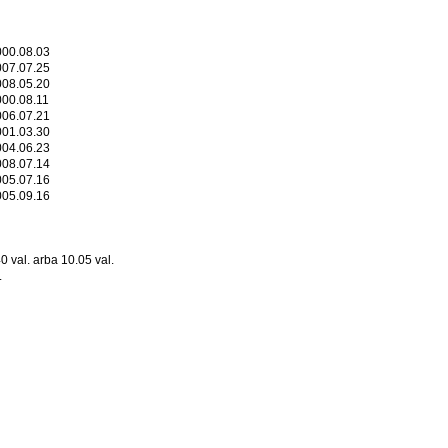
000.08.03
007.07.25
008.05.20
000.08.11
006.07.21
001.03.30
004.06.23
008.07.14
005.07.16
005.09.16
40 val. arba 10.05 val.
.