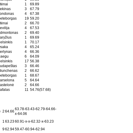
tėnai
1
69.89
ekinas
3
67.79
ondonas
4
67.38
eteborgas
19
59.20
tėnai
2
66.70
evilija
4
67.53
dmontonas
2
69.40
aryžius
1
69.69
elsinkis
1
70.17
saka
4
65.24
erlynas
4
66.36
aegu
6
64.09
elsinkis
17
56.38
udapeštas
3
66.46
iunchenas
2
66.62
eteborgas
1
68.67
arselona
5
64.64
astelonė
2
64.66
afalas
11
54.76(57.68)
63.78-63.43-62.79-64.66-
ė
2
64.66
x-64.06
1
63.23
60.91-x-x-62.32-x-63.23
9
62.94
59.47-60.94-62.94