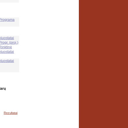
Programa
Nuostatai
Progr. (proj.)
Rinktinė
Nuostatai
Nuostatai
darų
Rezultatai