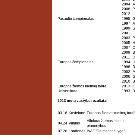
2004
A
2008
P
2012
L
Pasaulio čempionatas
1995
G
1997
A
1999
S
2001
E
2003
P
2005
H
2007
O
2009
B
2011
D
Europos čempionatas
1994
H
1998
B
2002
M
2006
G
2010
B
Europos žiemos metimų taurė
2013
K
Universiada
1993
B
2013 metų varžybų rezultatai
03.16
Kastelonė
Europos žiemos metimų taur
Vilniaus žiemos metimų
04.24
Vilnius
pirmenybės
07.26
Londonas
IAAF "Deimantinė lyga"