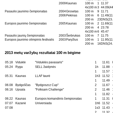
2009
Kaunas
100 m
1
11.37
4x100 m
3
44.09(44
Pasaulio jaunimo čempionatas
2004
Grosetas
100 m
9
11.71
2006
Pekinas
100 m
6
11.49(11
200 m
23
DNS(23.
Europos jaunimo čempionatas
2005
Kaunas
100 m
2
11.69(11
200 m
4
23.78
4x100 m
6
45.47
Pasaulio jaunių čempionatas
2003
Šerbrukas
100 m
7
11.75
Europos jaunimo olimpinis festivalis
2003
Paryžius
100 m
1
11.95(11
200 m
16
DNS(24.
2013 metų varžybų rezultatai 100 m bėgime
05.18
Viduklė
"Viduklės pavasaris"
1
11.61
05.24
Ryga
SELL žaidynės
1h
11.88
1
11.57
05.31
Kaunas
LLAF taurė
1h3
11.52
1
11.49
06.08
Bydgoščas
"Bydgoszcz Cup"
2
11.67
06.16
Upsala
"Folksam Challenge"
2
11.46
1
11.82
06.22
Kaunas
Europos komandinis čempionatas
1
11.31
07.07
Kazanė
Universiada
1h6
11.52
07.08
1s3
11.43
2
11.32