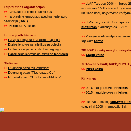
>>
LLAF Tarybos 2006 m. liepos 26
Tarptautinės organizacijos
nutarimas
"Dėl Lietuvos lengvosios
>>
Tarptautinis olimpinis komitetas
rinktinės narių dalyvavimo varžybo
>>
Tarptautinė lengvosios atletikos federacijų
asociacija (IAAF)
>>
LLAF Tarybos 2011 m. lapkričio 
>>
"European Athletics"
nutarimas
"Dėl narystės LLAF"
Lengvoji atletika svetur
>>
Prašymo dėl maistpinigių perved
>>
Latvijos lengvosios atletikos sąjunga
sąskaitą
forma
>>
Estijos lengvosios atletikos asociacija
>>
Lenkijos lengvosios atletikos sąjunga
2016-2017 metų varžybų taisykl
>>
Baltarusijos lengvosios atletikos federacija
>>
Anglų kalba
Statistika
2014-2015 metų varžybų tais
>>
Duomenų bazė "All-Athletics"
>>
Rusų
kalba
>>
Duomenų bazė "Tilastopaya Oy"
>>
Rezultatų bazė "Trackinsun Athletics"
Rinktinės
>>
2016 metų Lietuvos
rinktinės
>>
2015 metų Lietuvos
rinktinės
>>
Lietuvos rinktinių
sudarymo pri
(patvirtinti 2009 m. gruodžio 9 d.)