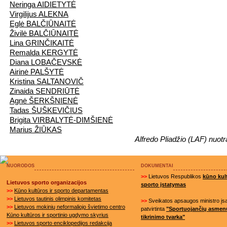
Neringa AIDIETYTĖ
Virgilijus ALEKNA
Eglė BALČIŪNAITĖ
Živilė BALČIŪNAITĖ
Lina GRINČIKAITĖ
Remalda KERGYTĖ
Diana LOBAČEVSKĖ
Airinė PALŠYTĖ
Kristina SALTANOVIČ
Zinaida SENDRIŪTĖ
Agnė ŠERKŠNIENĖ
Tadas ŠUŠKEVIČIUS
Brigita VIRBALYTĖ-DIMŠIENĖ
Marius ŽIŪKAS
Alfredo Pliadžio (LAF) nuot
NUORODOS
DOKUMENTAI
>>
Lietuvos Respublikos
kūno kult
Lietuvos sporto organizacijos
sporto įstatymas
>>
Kūno kultūros ir sporto departamentas
>>
Lietuvos tautinis olimpinis komitetas
>>
Sveikatos apsaugos ministro į
>>
Lietuvos mokinių neformaliojo švietimo centro
patvirtinta
"Sportuojančių asmen
Kūno kultūros ir sportinio ugdymo skyrius
tikrinimo tvarka"
>>
Lietuvos sporto enciklopedijos redakcija