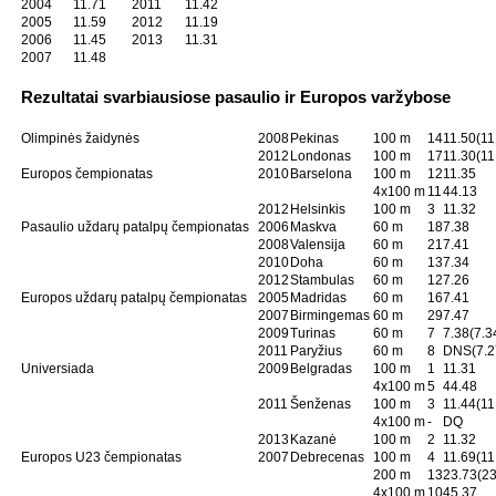
2004
11.71
2011
11.42
2005
11.59
2012
11.19
2006
11.45
2013
11.31
2007
11.48
Rezultatai svarbiausiose pasaulio ir Europos varžybose
Olimpinės žaidynės
2008
Pekinas
100 m
14
11.50(11
2012
Londonas
100 m
17
11.30(11
Europos čempionatas
2010
Barselona
100 m
12
11.35
4x100 m
11
44.13
2012
Helsinkis
100 m
3
11.32
Pasaulio uždarų patalpų čempionatas
2006
Maskva
60 m
18
7.38
2008
Valensija
60 m
21
7.41
2010
Doha
60 m
13
7.34
2012
Stambulas
60 m
12
7.26
Europos uždarų patalpų čempionatas
2005
Madridas
60 m
16
7.41
2007
Birmingemas
60 m
29
7.47
2009
Turinas
60 m
7
7.38(7.3
2011
Paryžius
60 m
8
DNS(7.2
Universiada
2009
Belgradas
100 m
1
11.31
4x100 m
5
44.48
2011
Šenženas
100 m
3
11.44(11
4x100 m
-
DQ
2013
Kazanė
100 m
2
11.32
Europos U23 čempionatas
2007
Debrecenas
100 m
4
11.69(11
200 m
13
23.73(23
4x100 m
10
45.37