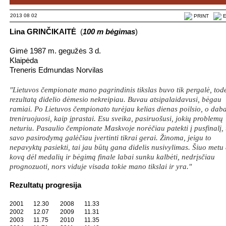
2013 08 02
PRINT
E
Lina GRINČIKAITĖ
(
100 m bėgimas
)
Gimė 1987 m. gegužės 3 d.
Klaipėda
Treneris Edmundas Norvilas
"Lietuvos čempionate mano pagrindinis tikslas buvo tik pergalė, todė
rezultatą didelio dėmesio nekreipiau. Buvau atsipalaidavusi, bėgau
ramiai. Po Lietuvos čempionato turėjau kelias dienas poilsio, o dab
treniruojuosi, kaip įprastai. Esu sveika, pasiruošusi, jokių problemų
neturiu. Pasaulio čempionate Maskvoje norėčiau patekti į pusfinalį,
savo pasirodymą galėčiau įvertinti tikrai gerai. Žinoma, jeigu to
nepavyktų pasiekti, tai jau būtų gana didelis nusivylimas. Šiuo metu
kovą dėl medalių ir bėgimą finale labai sunku kalbėti, nedrįsčiau
prognozuoti, nors viduje visada tokie mano tikslai ir yra."
Rezultatų progresija
2001
12.30
2008
11.33
2002
12.07
2009
11.31
2003
11.75
2010
11.35