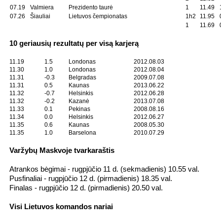
07.19
Valmiera
Prezidento taurė
1
11.49
07.26
Šiauliai
Lietuvos čempionatas
1h2
11.95
1
11.69
10 geriausių rezultatų per visą karjerą
11.19
1.5
Londonas
2012.08.03
11.30
1.0
Londonas
2012.08.04
11.31
-0.3
Belgradas
2009.07.08
11.31
0.5
Kaunas
2013.06.22
11.32
-0.7
Helsinkis
2012.06.28
11.32
-0.2
Kazanė
2013.07.08
11.33
0.1
Pekinas
2008.08.16
11.34
0.0
Helsinkis
2012.06.27
11.35
0.6
Kaunas
2008.05.30
11.35
1.0
Barselona
2010.07.29
Varžybų Maskvoje tvarkaraštis
Atrankos bėgimai - rugpjūčio 11 d. (sekmadienis) 10.55 val.
Pusfinaliai - rugpjūčio 12 d. (pirmadienis) 18.35 val.
Finalas - rugpjūčio 12 d. (pirmadienis) 20.50 val.
Visi Lietuvos komandos nariai