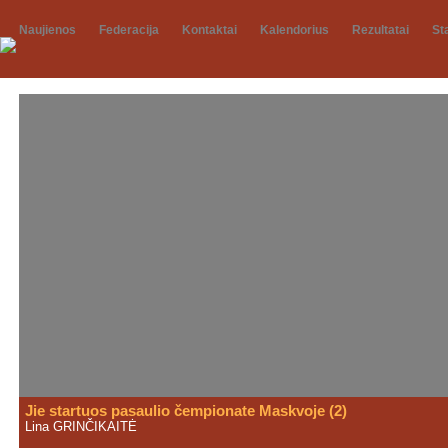
Naujienos
Federacija
Kontaktai
Kalendorius
Rezultatai
St
Jie startuos pasaulio čempionate Maskvoje (2)
Lina GRINČIKAITĖ