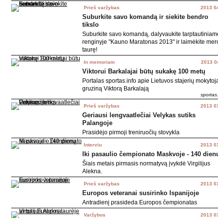
Prieš varžybas
2013 0
Suburkite savo komandą ir siekite bendro
tikslo
Suburkite savo komandą, dalyvaukite tarptautiniam
renginyje "Kauno Maratonas 2013" ir laimėkite mer
taurę!
In memoriam
2013 0
Viktorui Barkalajai būtų sukakę 100 metų
Portalas sportas.info apie Lietuvos stajerių mokytoj
gruziną Viktorą Barkalają
sportas.
Prieš varžybas
2013 0
Geriausi lengvaatlečiai Velykas sutiks
Palangoje
Prasidėjo pirmoji treniruočių stovykla
Interviu
2013 0
Iki pasaulio čempionato Maskvoje - 140 dien
Šiais metais pirmasis normatyvą įvykdė Virgilijus
Alekna.
Prieš varžybas
2013 0
Europos veteranai susirinko Ispanijoje
Antradienį prasideda Europos čempionatas
Varžybos
2013 0