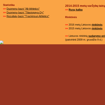
Statistika
2014-2015 metų varžybų tais
>>
Duomenų bazė "All-Athletics"
>>
Rusų
kalba
>>
Duomenų bazė "Tilastopaya Oy"
>>
Rezultatų bazė "Trackinsun Athletics"
Rinktinės
>>
2016 metų Lietuvos
rinktinės
>>
2015 metų Lietuvos
rinktinės
>>
Lietuvos rinktinių
sudarymo pri
(patvirtinti 2009 m. gruodžio 9 d.)