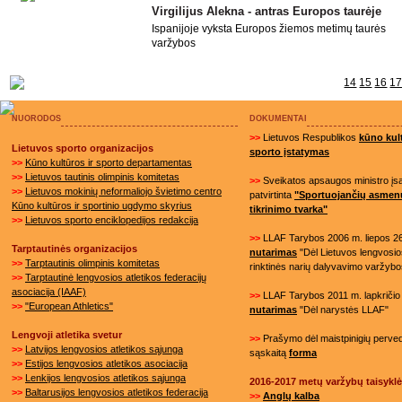
Virgilijus Alekna - antras Europos taurėje
Ispanijoje vyksta Europos žiemos metimų taurės
varžybos
14
15
16
1
NUORODOS
DOKUMENTAI
>>
Lietuvos Respublikos
kūno kult
Lietuvos sporto organizacijos
sporto įstatymas
>>
Kūno kultūros ir sporto departamentas
>>
Lietuvos tautinis olimpinis komitetas
>>
Sveikatos apsaugos ministro į
>>
Lietuvos mokinių neformaliojo švietimo centro
patvirtinta
"Sportuojančių asmen
Kūno kultūros ir sportinio ugdymo skyrius
tikrinimo tvarka"
>>
Lietuvos sporto enciklopedijos redakcija
>>
LLAF Tarybos 2006 m. liepos 26
Tarptautinės organizacijos
nutarimas
"Dėl Lietuvos lengvosios
>>
Tarptautinis olimpinis komitetas
rinktinės narių dalyvavimo varžybo
>>
Tarptautinė lengvosios atletikos federacijų
asociacija (IAAF)
>>
LLAF Tarybos 2011 m. lapkričio 
>>
"European Athletics"
nutarimas
"Dėl narystės LLAF"
Lengvoji atletika svetur
>>
Prašymo dėl maistpinigių perved
>>
Latvijos lengvosios atletikos sąjunga
sąskaitą
forma
>>
Estijos lengvosios atletikos asociacija
>>
Lenkijos lengvosios atletikos sąjunga
2016-2017 metų varžybų taisykl
>>
Baltarusijos lengvosios atletikos federacija
>>
Anglų kalba