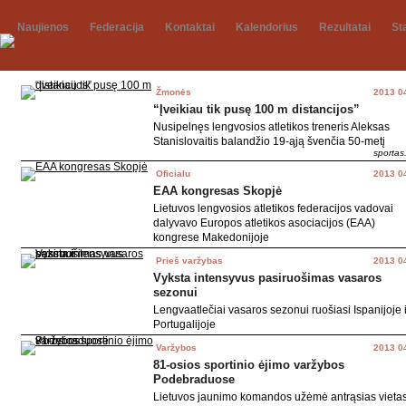
Naujienos
Federacija
Kontaktai
Kalendorius
Rezultatai
St
Žmonės
2013 0
“Įveikiau tik pusę 100 m distancijos”
Nusipelnęs lengvosios atletikos treneris Aleksas
Stanislovaitis balandžio 19-ąją švenčia 50-metį
sportas.
Oficialu
2013 0
EAA kongresas Skopjė
Lietuvos lengvosios atletikos federacijos vadovai
dalyvavo Europos atletikos asociacijos (EAA)
kongrese Makedonijoje
Prieš varžybas
2013 0
Vyksta intensyvus pasiruošimas vasaros
sezonui
Lengvaatlečiai vasaros sezonui ruošiasi Ispanijoje i
Portugalijoje
Varžybos
2013 0
81-osios sportinio ėjimo varžybos
Podebraduose
Lietuvos jaunimo komandos užėmė antrąsias vieta