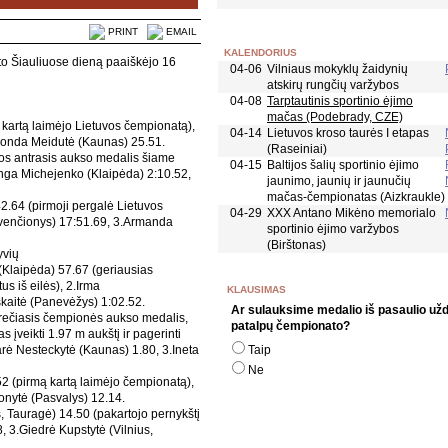
PRINT
EMAIL
KALENDORIUS
to Šiauliuose dieną paaiškėjo 16
04-06
Vilniaus mokyklų žaidynių
atskirų rungčių varžybos
04-08
Tarptautinis sportinio ėjimo
mačas (Podebrady, CZE)
 kartą laimėjo Lietuvos čempionatą),
04-14
Lietuvos kroso taurės I etapas
imonda Meidutė (Kaunas) 25.51.
(Raseiniai)
(jos antrasis aukso medalis šiame
04-15
Baltijos šalių sportinio ėjimo
nga Michejenko (Klaipėda) 2:10.52,
jaunimo, jaunių ir jaunučių
mačas-čempionatas (Aizkraukle)
2.64 (pirmoji pergalė Lietuvos
04-29
XXX Antano Mikėno memorialo
Švenčionys) 17:51.69, 3.Armanda
sportinio ėjimo varžybos
(Birštonas)
yvių
 (Klaipėda) 57.67 (geriausias
s iš eilės), 2.Irma
KLAUSIMAS
nskaitė (Panevėžys) 1:02.52.
Ar sulauksime medalio iš pasaulio už
(trečiasis čempionės aukso medalis,
patalpų čempionato?
įveikti 1.97 m aukštį ir pagerinti
arė Nesteckytė (Kaunas) 1.80, 3.Ineta
Taip
Ne
52 (pirmą kartą laimėjo čempionatą),
donytė (Pasvalys) 12.14.
, Tauragė) 14.50 (pakartojo pernykštį
, 3.Giedrė Kupstytė (Vilnius,