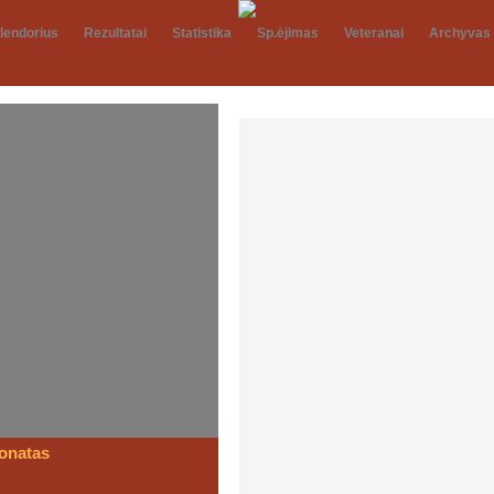
lendorius
Rezultatai
Statistika
Sp.ėjimas
Veteranai
Archyvas
STADIONE
ionatas