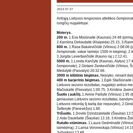
2013 07 27
Antrąją Lietuvos lengvosios atletikos čempiona
rungčių nugalėtojai:
Moterys.
200 m.
1.Eva Misiūnaitė (Kaunas) 24.48 (pirmą
2.Karolina Deliautaitė (Klaipėda) 25.15, 3.Ra
800 m.
1.Rasa Batulevičiūtė (Vilnius) 2:08.06 
čempionate, vakar laimėjo 1500 m bėgimą), 2.I
3.Jurgita Levertavičiūtė (Kauno raj.) 2:12.41.
5000 m.
1.Loreta Kančytė (Kaunas, Alytus) 17:4
čempionate), 2.Gintarė Zenkevičiūtė (Vilnius, 
Medutytė (Pasvalys) 20:32.66.
3000 m kliūtinis bėgimas.
Neįvyko, nesant dal
400 m barjerinis bėgimas.
1.Eglė Staišiūnaitė
Lietuvos sezono rezultatas, nugalėjo antrus metu
Mačiukaitė (Pasvalys) 1:00.75, 3.Kristina Jasi
Šuolis į aukštį.
1.Airinė Palšytė (Vilnius) 1.95 
geriausias Lietuvos sezono rezultatas, bandymas 
Lietuvos rekordą šį kartą dar nepavyko), 2.Gint
Šeflerytė (Panevėžys) 1.60.
Trišuolis.
1.Dovilė Dzindzaletaitė (Šiauliai) 13.
2.Asta Daukšaitė (Šiauliai) 13.18, 3.Kristina Ži
Rutulio stūmimas.
1.Laura Gedminaitė (Vilnius
laimėjimą), 2.Larisa Voroneckaja (Vilnius) 14.18
Jurbarkas) 13.49.