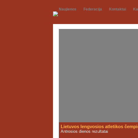
Naujienos
Federacija
Kontaktai
Ka
Lietuvos lengvosios atletikos čemp
Antrosios dienos rezultatai