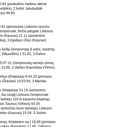
50.83 (paskutiniu metimu atėmė
aitytės), 2.Indrė Jakubaitytė
žys) 49.60.
0.91 (geriausias Lietuvos sezono
čempionate, trečia pergalė Lietuvos
is (Kaunas) 21.11 (asmeninis
aiką), 3.Egidijus Dilys (Kaunas)
jo šeštą čempionatą iš eilės, septintą
 Vilkaviškis) 1:51.82, 3.Dalius
15:07.31 (čempionatą laimėjo pirmą
5:13.09, 3.Valdas Dopolskas (Vilnius,
čius (Klaipėda) 9:44.33 (pirmasis
 (Šiauliai) 10:03.94, 3.Mantas
 (Klaipėda) 53.19 (asmeninis
, šią rungtį Lietuvos čempionate
r laimėjo 110 m barjerinį bėgimą),
as Saulius (Vilnius) 55.05.
 (anksčiau buvo laimėjęs Lietuvos
ikis (Kaunas) 15.04, 3.Justas
ėda, Klaipėdos raj.) 18.68 (pirmasis
uskas (Klaipėda) 17.46, 3.Marius