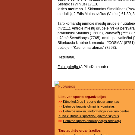
Šilenskis (Vilnius) 17.13.
Ieties metimas.
1.Skirmantas Šimoliūnas (Pasv
medalis), 2.Edis Matusevičius (Vilnius) 61.30, 
Tarp komandų pirmoje miestų grupėje nugalėjo Vi
(47211). Antroje miestų grupėje ryškia persvar
pralenkusi Šiaulius (12806), Panevėžį (7557) ir 
užėmė Švenčionys (7765), antri - pasvaliečiai (7
Stipriausia klubinė komanda - "COSMA" (8751), a
trečioje - "Kauno maratonas" (7293).
Rezultatai.
Foto galerija
(A.Pliadžio nuotr.)
NUORODOS
Lietuvos sporto organizacijos
>>
Kūno kultūros ir sporto departamentas
>>
Lietuvos tautinis olimpinis komitetas
>>
Lietuvos mokinių neformaliojo švietimo centro
Kūno kultūros ir sportinio ugdymo skyrius
>>
Lietuvos sporto enciklopedijos redakcija
Tarptautinės organizacijos