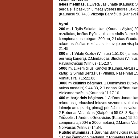
Ieties metimas.
1.Liveta Jasiūnaitė (Kaunas) 
pergalę iš paskutinių metų lyderės Indrės Jakub
(Kaunas0 50.74, 3.Viktorija Barvičiūtė (Panevė
Vyrai.
200 m.
1.Rytis Sakalauskas (Kaunas, Alytus) 2
rezultatas, trečias Ryčio aukso medalis šiame 
čempionatuose bėgant 200 m), 2.Lukas Gaudut
rekordas, šeštas rezultatas Lietuvoje per visą l
21.45.
800 m.
1.Vitalij Kozlov (Vilnius) 1:51.06 (laimė
per visą karjerą), 2.Mindaugas Striokas (Vilnius,
Pavliukovičius (Vilnius) 1:52.37.
5000 m.
1.Remigijus Kančys (Kaunas, Alytus) 
kartą), 2.Simas Bertašius (Vilnius, Raseiniai) 1
Vilniaus raj.) 15:22.86.
3000 m kliūtinis bėgimas.
1.Dominykas Butkevi
aukso medalis) 9:44.33, 2.Justinas Križinauskas
Aleksandravičius (Kaunas) 11:17.10.
400 m barjerinis bėgimas.
1.Artūras Janauskas
rekordas, geriausiasLietuvos sezono rezultatas
laimėjo antrą kartą, pirmąjį prieš 4 metus, vaka
2.Robertas Valančius (Klaipėda) 55.03, 3.Rapol
Trišuolis.
1.Andrius Gricevičius (Kaunas) 15.25
čempionatą 2004 ir 2005 metais), 2.Marius Vade
Norvaišas (Vilnius) 14.84.
Rutulio stūmimas.
1.Šarūnas Banevičius (Klaip
Šarūno čempiono medalis), 2.Rimantas Martiša