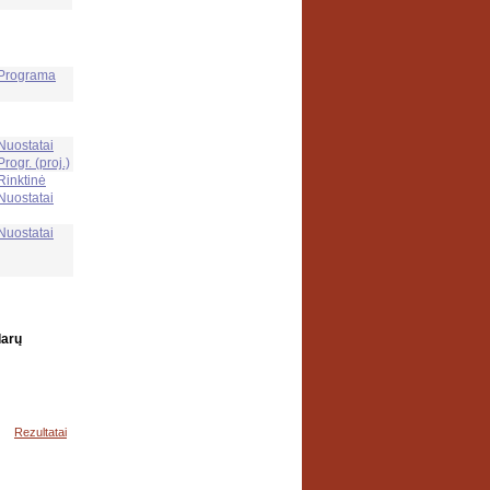
Programa
Nuostatai
Progr. (proj.)
Rinktinė
Nuostatai
Nuostatai
darų
Rezultatai