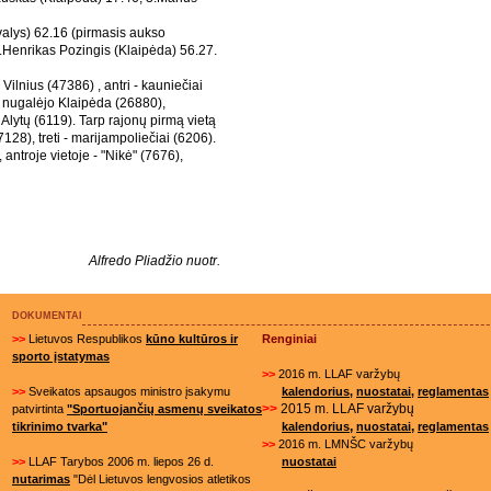
alys) 62.16 (pirmasis aukso
3.Henrikas Pozingis (Klaipėda) 56.27.
lnius (47386) , antri - kauniečiai
a nugalėjo Klaipėda (26880),
Alytų (6119). Tarp rajonų pirmą vietą
128), treti - marijampoliečiai (6206).
ntroje vietoje - "Nikė" (7676),
Alfredo Pliadžio nuotr.
DOKUMENTAI
>>
Lietuvos Respublikos
kūno kultūros ir
Renginiai
sporto įstatymas
>>
2016 m. LLAF varžybų
>>
Sveikatos apsaugos ministro įsakymu
kalendorius
,
nuostatai
,
reglamentas
>>
2015 m. LLAF varžybų
patvirtinta
"Sportuojančių asmenų sveikatos
,
,
tikrinimo tvarka"
kalendorius
nuostatai
reglamentas
>>
2016 m. LMNŠC varžybų
>>
LLAF Tarybos 2006 m. liepos 26 d.
nuostatai
nutarimas
"Dėl Lietuvos lengvosios atletikos