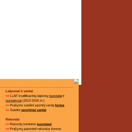
Laipsniai ir vardai
>>
LLAF kvalifikacinių laipsnių
nuostatai
ir
normatyvai
(2013-2016 m.)
>>
Prašymo suteikti sportinį vardą
forma
>>
Suteikti
sportiniai vardai
Rekordai
>>
Rekordų tvirtinimo
nuostatai
>>
Prašymų patvirtinti rekordus formos