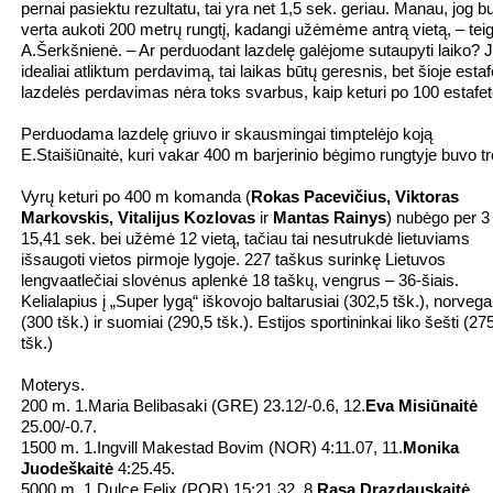
pernai pasiektu rezultatu, tai yra net 1,5 sek. geriau. Manau, jog b
verta aukoti 200 metrų rungtį, kadangi užėmėme antrą vietą, – tei
A.Šerkšnienė. – Ar perduodant lazdelę galėjome sutaupyti laiko? J
idealiai atliktum perdavimą, tai laikas būtų geresnis, bet šioje estaf
lazdelės perdavimas nėra toks svarbus, kaip keturi po 100 estafet
Perduodama lazdelę griuvo ir skausmingai timptelėjo koją
E.Staišiūnaitė, kuri vakar 400 m barjerinio bėgimo rungtyje buvo tr
Vyrų keturi po 400 m komanda (
Rokas Pacevičius, Viktoras
Markovskis, Vitalijus Kozlovas
ir
Mantas Rainys
) nubėgo per 3
15,41 sek. bei užėmė 12 vietą, tačiau tai nesutrukdė lietuviams
išsaugoti vietos pirmoje lygoje. 227 taškus surinkę Lietuvos
lengvaatlečiai slovėnus aplenkė 18 taškų, vengrus – 36-šiais.
Kelialapius į „Super lygą“ iškovojo baltarusiai (302,5 tšk.), norvega
(300 tšk.) ir suomiai (290,5 tšk.). Estijos sportininkai liko šešti (27
tšk.)
Moterys.
200 m. 1.Maria Belibasaki (GRE) 23.12/-0.6, 12.
Eva Misiūnaitė
25.00/-0.7.
1500 m. 1.Ingvill Makestad Bovim (NOR) 4:11.07, 11.
Monika
Juodeškaitė
4:25.45.
5000 m. 1.Dulce Felix (POR) 15:21.32, 8.
Rasa Drazdauskaitė