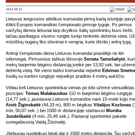
2014 06 22
PRINT
E
Lietuvos lengvosios atletikos komandai pirmą kartą istorijoje pavy
išlikti Europos komandinio čempionato pirmoje lygoje. Po pirmos
varžybų dienos lietuviai tarp dvylikos šalių sportininkų buvo šešti,
tačiau pasibaigus visoms rungtis turėjo tenkintis dešimta vieta. Už
mūsiškių nugarų liko slovėnai ir vengrai, kurie iškrito į antrą lygą.
Antroji čempionato diena Lietuvos komandai prasidėjo ne itin
sėkmingai. Pirmuosius taškus iškovojo
Sonata Tamošaitytė
, kur
metrų barjerinio bėgimo distanciją įveikė per 13,92 sek. bei užėmė
dešimtą vietą. Nė vieno taško komandai nepelnė
Edvinas Smeto
šuolių su kartimi rungtyje neįveikęs pradinio 4 metrų aukščio.
Vėliau keli Lietuvos sportininkai vienas po kito užėmė vienuoliktas
pozicijas:
Tomas Malakauskas
110 m barjerinio bėgimo rungtyje
(14,77 sek.), jauniausia Lietuvos komandos narė 15-metė kūjo me
Aistė Žiginskai
tė
(44,33 m), 800 m bėgikas
Vitalijus Kozlovas
(
min. 50,07 sek. ) bei 1500 m distancijoje startavusi
Monika
Juodeškaitė
(4 min. 25,45 sek.). Pastaroji sportininkė pakeitė
sunegalavusią Vaidą Žūsinaitę.
„Nebuvau nusiteikusi bėgti dar ir 1500 metrų distanciją. Šių varžy