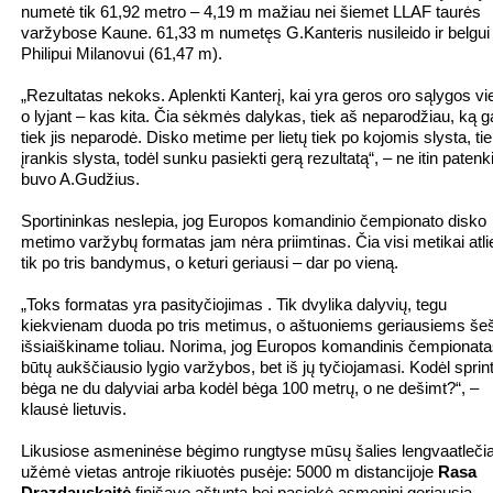
numetė tik 61,92 metro – 4,19 m mažiau nei šiemet LLAF taurės
varžybose Kaune. 61,33 m numetęs G.Kanteris nusileido ir belgui
Philipui Milanovui (61,47 m).
„Rezultatas nekoks. Aplenkti Kanterį, kai yra geros oro sąlygos vi
o lyjant – kas kita. Čia sėkmės dalykas, tiek aš neparodžiau, ką ga
tiek jis neparodė. Disko metime per lietų tiek po kojomis slysta, ti
įrankis slysta, todėl sunku pasiekti gerą rezultatą“, – ne itin patenk
buvo A.Gudžius.
Sportininkas neslepia, jog Europos komandinio čempionato disko
metimo varžybų formatas jam nėra priimtinas. Čia visi metikai atl
tik po tris bandymus, o keturi geriausi – dar po vieną.
„Toks formatas yra pasityčiojimas . Tik dvylika dalyvių, tegu
kiekvienam duoda po tris metimus, o aštuoniems geriausiems šeši
išsiaiškiname toliau. Norima, jog Europos komandinis čempionat
būtų aukščiausio lygio varžybos, bet iš jų tyčiojamasi. Kodėl sprin
bėga ne du dalyviai arba kodėl bėga 100 metrų, o ne dešimt?“, –
klausė lietuvis.
Likusiose asmeninėse bėgimo rungtyse mūsų šalies lengvaatlečia
užėmė vietas antroje rikiuotės pusėje: 5000 m distancijoje
Rasa