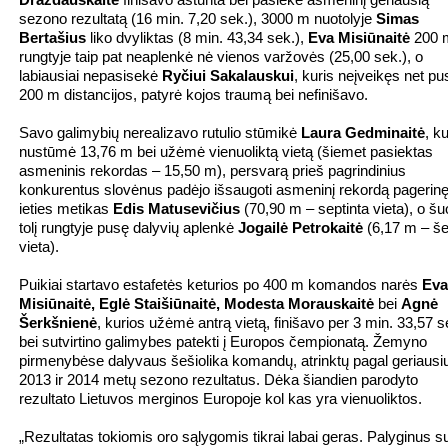
Drazdauskaitė
finišavo aštunta bei pasiekė asmeninį geriausią
sezono rezultatą (16 min. 7,20 sek.), 3000 m nuotolyje
Simas
Bertašius
liko dvyliktas (8 min. 43,34 sek.),
Eva Misiūnaitė
200 
rungtyje taip pat neaplenkė nė vienos varžovės (25,00 sek.), o
labiausiai nepasisekė
Ryčiui Sakalauskui
, kuris neįveikęs net p
200 m distancijos, patyrė kojos traumą bei nefinišavo.
Savo galimybių nerealizavo rutulio stūmikė
Laura Gedminaitė
, ku
nustūmė 13,76 m bei užėmė vienuoliktą vietą (šiemet pasiektas
asmeninis rekordas – 15,50 m), persvarą prieš pagrindinius
konkurentus slovėnus padėjo išsaugoti asmeninį rekordą pagerin
ieties metikas
Edis Matusevičius
(70,90 m – septinta vieta), o šuo
tolį rungtyje pusę dalyvių aplenkė
Jogailė Petrokaitė
(6,17 m – še
vieta).
Puikiai startavo estafetės keturios po 400 m komandos narės
Eva
Misiūnaitė, Eglė Staišiūnaitė, Modesta Morauskaitė
bei
Agnė
Šerkšnienė
, kurios užėmė antrą vietą, finišavo per 3 min. 33,57 s
bei sutvirtino galimybes patekti į Europos čempionatą. Žemyno
pirmenybėse dalyvaus šešiolika komandų, atrinktų pagal geriausi
2013 ir 2014 metų sezono rezultatus. Dėka šiandien parodyto
rezultato Lietuvos merginos Europoje kol kas yra vienuoliktos.
„Rezultatas tokiomis oro sąlygomis tikrai labai geras. Palyginus s