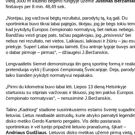
vietą 3000 m kliūtinio bėgimo rungtyje užėmė
Justinas Beržansk
finišavęs per 8 min. 48,49 sek.
„Norėjau, jog varžovai bėgtų rezultatui, parodytų tą, ką gali. Du
sportininkai buvo tikrai labai pajėgūs, tikėjau, jog jie bėgs tokiu te
kad įvykdytų Europos čempionato normatyvą, bet niekas nebėgo.
Bandžiau vesti grupę pats, tačiau pagalvojau, jog „prisivesiu“ bei
nebus nei rezultato, nei vietos. Laikiausi, laikiausi ir žiūriu – jau es
priekyje. Super! Labai norėjau laimėti. Esu antroje lygoje buvęs an
o dabar pirmoje – pirmas“, – džiaugėsi J.Beržanskis.
Lengvaatletis šiemet demonstruoja itin gerą sportinę formą ir realia
pretenduoja vykti į Europos čempionatą Šveicarijoje. Deja, parody
laiko šiandien įvykdyti normatyvui nepakako.
„Pirmi du kilometrai buvo labai lėti. Liepos 13 dieną Helsinkyje
startuosiu su stipriais varžovais ir tikiuosi, jog ten paklus Europos
čempionato normatyvas“, – nenusiminė J.Beržanskis.
Talino „Kadriorg“ stadione susirinkusiems estams šventę sugadino
lietuviai. Lietus neatbaidė aistruolių, kurie atvyko pamatyti legendin
disko metiko Gerdo Kanterio pergalės. Vis dėlto pastarasis
sportininkas ir vėl turėjo pripažinti lietuvio pranašumą, šįkart –
Andriaus Gudžiaus
. Lietuvos disko metikas užėmė pirmą vietą, 