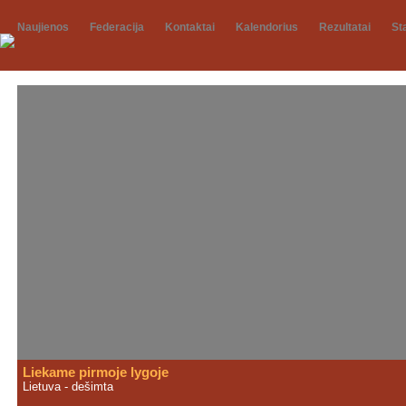
Naujienos
Federacija
Kontaktai
Kalendorius
Rezultatai
St
Liekame pirmoje lygoje
Lietuva - dešimta