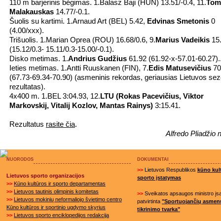
110 m barjerinis bėgimas. 1.Balasz Baji (HUN) 13.51/-0.4, 11.
Tom
Malakauskas
14.77/-0.1.
Šuolis su kartimi. 1.Arnaud Art (BEL) 5.42,
Edvinas Smetonis
0
(4.00/xxx).
Trišuolis. 1.Marian Oprea (ROU) 16.68/0.6, 9.
Marius Vadeikis
15
(15.12/0.3- 15.11/0.3-15.00/-0.1).
Disko metimas. 1.
Andrius Gudžius
61.92 (61.92-x-57.01-60.27).
Ieties metimas. 1.Antti Ruuskanen (FIN), 7.
Edis Matusevičius
70
(67.73-69.34-70.90) (asmeninis rekordas, geriausias Lietuvos se
rezultatas).
4x400 m. 1.BEL 3:04.93, 12.
LTU (Rokas Pacevičius, Viktor
Markovskij, Vitalij Kozlov, Mantas Rainys)
3:15.41.
Rezultatus
rasite čia
.
Alfredo Pliadžio n
NUORODOS
DOKUMENTAI
>>
Lietuvos Respublikos
kūno kult
Lietuvos sporto organizacijos
sporto įstatymas
>>
Kūno kultūros ir sporto departamentas
>>
Lietuvos tautinis olimpinis komitetas
>>
Sveikatos apsaugos ministro į
>>
Lietuvos mokinių neformaliojo švietimo centro
patvirtinta
"Sportuojančių asmen
Kūno kultūros ir sportinio ugdymo skyrius
tikrinimo tvarka"
>>
Lietuvos sporto enciklopedijos redakcija