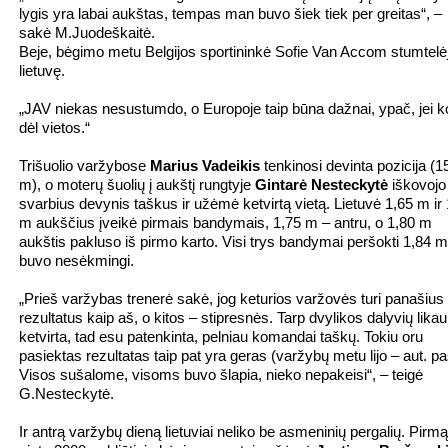
lygis yra labai aukštas, tempas man buvo šiek tiek per greitas“, –
sakė M.Juodeškaitė.
Beje, bėgimo metu Belgijos sportininkė Sofie Van Accom stumtelė
lietuvę.
„JAV niekas nesustumdo, o Europoje taip būna dažnai, ypač, jei k
dėl vietos.“
Trišuolio varžybose
Marius Vadeikis
tenkinosi devinta pozicija (1
m), o moterų šuolių į aukštį rungtyje
Gintarė Nesteckytė
iškovojo
svarbius devynis taškus ir užėmė ketvirtą vietą. Lietuvė 1,65 m ir
m aukščius įveikė pirmais bandymais, 1,75 m – antru, o 1,80 m
aukštis pakluso iš pirmo karto. Visi trys bandymai peršokti 1,84 m
buvo nesėkmingi.
„Prieš varžybas trenerė sakė, jog keturios varžovės turi panašius
rezultatus kaip aš, o kitos – stipresnės. Tarp dvylikos dalyvių likau
ketvirta, tad esu patenkinta, pelniau komandai taškų. Tokiu oru
pasiektas rezultatas taip pat yra geras (varžybų metu lijo – aut. pas
Visos sušalome, visoms buvo šlapia, nieko nepakeisi“, – teigė
G.Nesteckytė.
Ir antrą varžybų dieną lietuviai neliko be asmeninių pergalių. Pirmą