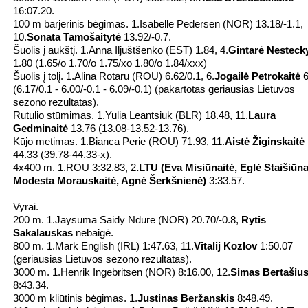
16:07.20.
100 m barjerinis bėgimas. 1.Isabelle Pedersen (NOR) 13.18/-1.1,
10.
Sonata Tamošaitytė
13.92/-0.7.
Šuolis į aukštį. 1.Anna Iljuštšenko (EST) 1.84, 4.
Gintarė Nesteck
1.80 (1.65/o 1.70/o 1.75/xo 1.80/o 1.84/xxx)
Šuolis į tolį. 1.Alina Rotaru (ROU) 6.62/0.1, 6.
Jogailė Petrokaitė
6
(6.17/0.1 - 6.00/-0.1 - 6.09/-0.1) (pakartotas geriausias Lietuvos
sezono rezultatas).
Rutulio stūmimas. 1.Yulia Leantsiuk (BLR) 18.48, 11.
Laura
Gedminaitė
13.76 (13.08-13.52-13.76).
Kūjo metimas. 1.Bianca Perie (ROU) 71.93, 11.
Aistė Žiginskaitė
44.33 (39.78-44.33-x).
4x400 m. 1.ROU 3:32.83, 2
.LTU (Eva Misiūnaitė, Eglė Staišiūna
Modesta Morauskaitė, Agnė Šerkšnienė)
3:33.57.
Vyrai.
200 m. 1.Jaysuma Saidy Ndure (NOR) 20.70/-0.8,
Rytis
Sakalauskas
nebaigė.
800 m. 1.Mark English (IRL) 1:47.63, 11.
Vitalij Kozlov
1:50.07
(geriausias Lietuvos sezono rezultatas).
3000 m. 1.Henrik Ingebritsen (NOR) 8:16.00, 12.
Simas Bertašiu
8:43.34.
3000 m kliūtinis bėgimas. 1.
Justinas Beržanskis
8:48.49.