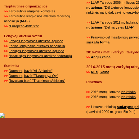
>>
LLAF Tarybos 2006 m. liepos 26
Tarptautinės organizacijos
nutarimas
"Dėl Lietuvos lengvosios
>>
Tarptautinis olimpinis komitetas
rinktinės narių dalyvavimo varžybo
>>
Tarptautinė lengvosios atletikos federacijų
asociacija (IAAF)
>>
LLAF Tarybos 2011 m. lapkričio 
>>
"European Athletics"
nutarimas
"Dėl narystės LLAF"
Lengvoji atletika svetur
>>
Prašymo dėl maistpinigių perved
>>
Latvijos lengvosios atletikos sąjunga
sąskaitą
forma
>>
Estijos lengvosios atletikos asociacija
>>
Lenkijos lengvosios atletikos sąjunga
2016-2017 metų varžybų taisykl
>>
Baltarusijos lengvosios atletikos federacija
>>
Anglų kalba
Statistika
2014-2015 metų varžybų tais
>>
Duomenų bazė "All-Athletics"
>>
Rusų
kalba
>>
Duomenų bazė "Tilastopaya Oy"
>>
Rezultatų bazė "Trackinsun Athletics"
Rinktinės
>>
2016 metų Lietuvos
rinktinės
>>
2015 metų Lietuvos
rinktinės
>>
Lietuvos rinktinių
sudarymo pri
(patvirtinti 2009 m. gruodžio 9 d.)