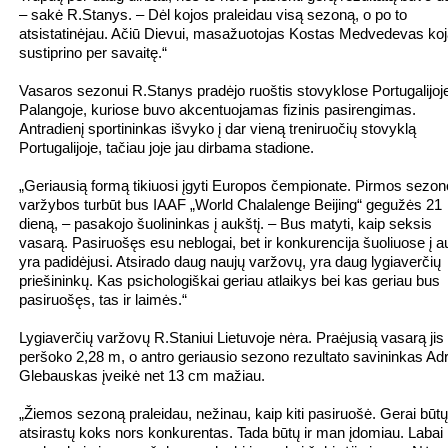
– sakė R.Stanys. – Dėl kojos praleidau visą sezoną, o po to
atsistatinėjau. Ačiū Dievui, masažuotojas Kostas Medvedevas ko
sustiprino per savaitę.“
Vasaros sezonui R.Stanys pradėjo ruoštis stovyklose Portugalijoje
Palangoje, kuriose buvo akcentuojamas fizinis pasirengimas.
Antradienį sportininkas išvyko į dar vieną treniruočių stovyklą
Portugalijoje, tačiau joje jau dirbama stadione.
„Geriausią formą tikiuosi įgyti Europos čempionate. Pirmos sezon
varžybos turbūt bus IAAF „World Chalalenge Beijing“ gegužės 21
dieną, – pasakojo šuolininkas į aukštį. – Bus matyti, kaip seksis
vasarą. Pasiruošęs esu neblogai, bet ir konkurencija šuoliuose į a
yra padidėjusi. Atsirado daug naujų varžovų, yra daug lygiaverčių
priešininkų. Kas psichologiškai geriau atlaikys bei kas geriau bus
pasiruošęs, tas ir laimės.“
Lygiaverčių varžovų R.Staniui Lietuvoje nėra. Praėjusią vasarą jis
peršoko 2,28 m, o antro geriausio sezono rezultato savininkas Adr
Glebauskas įveikė net 13 cm mažiau.
„Žiemos sezoną praleidau, nežinau, kaip kiti pasiruošė. Gerai būtų
atsirastų koks nors konkurentas. Tada būtų ir man įdomiau. Labai