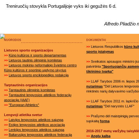
Treniruočių stovykla Portugalijoje vyks iki gegužės 6 d.
Alfredo Pliadžio n
NUORODOS
DOKUMENTAI
>>
Lietuvos Respublikos
kūno kult
Lietuvos sporto organizacijos
sporto įstatymas
>>
Kūno kultūros ir sporto departamentas
>>
Lietuvos tautinis olimpinis komitetas
>>
Sveikatos apsaugos ministro į
>>
Lietuvos mokinių neformaliojo švietimo centro
patvirtinta
"Sportuojančių asmen
Kūno kultūros ir sportinio ugdymo skyrius
tikrinimo tvarka"
>>
Lietuvos sporto enciklopedijos redakcija
>>
LLAF Tarybos 2006 m. liepos 26
Tarptautinės organizacijos
nutarimas
"Dėl Lietuvos lengvosios
>>
Tarptautinis olimpinis komitetas
rinktinės narių dalyvavimo varžybo
>>
Tarptautinė lengvosios atletikos federacijų
asociacija (IAAF)
>>
LLAF Tarybos 2011 m. lapkričio 
>>
"European Athletics"
nutarimas
"Dėl narystės LLAF"
Lengvoji atletika svetur
>>
Prašymo dėl maistpinigių perved
>>
Latvijos lengvosios atletikos sąjunga
sąskaitą
forma
>>
Estijos lengvosios atletikos asociacija
>>
Lenkijos lengvosios atletikos sąjunga
2016-2017 metų varžybų taisykl
>>
Baltarusijos lengvosios atletikos federacija
>>
Anglų kalba