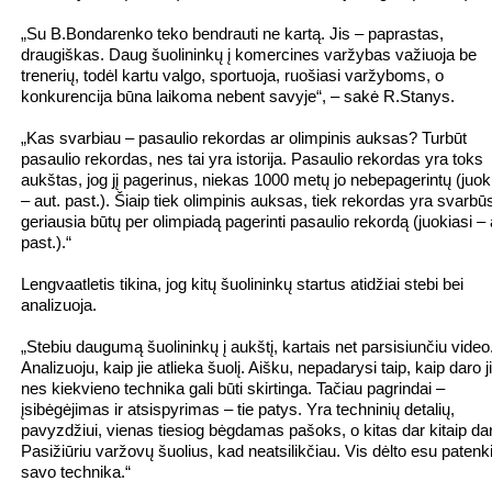
„Su B.Bondarenko teko bendrauti ne kartą. Jis – paprastas,
draugiškas. Daug šuolininkų į komercines varžybas važiuoja be
trenerių, todėl kartu valgo, sportuoja, ruošiasi varžyboms, o
konkurencija būna laikoma nebent savyje“, – sakė R.Stanys.
„Kas svarbiau – pasaulio rekordas ar olimpinis auksas? Turbūt
pasaulio rekordas, nes tai yra istorija. Pasaulio rekordas yra toks
aukštas, jog jį pagerinus, niekas 1000 metų jo nebepagerintų (juok
– aut. past.). Šiaip tiek olimpinis auksas, tiek rekordas yra svarbū
geriausia būtų per olimpiadą pagerinti pasaulio rekordą (juokiasi – 
past.).“
Lengvaatletis tikina, jog kitų šuolininkų startus atidžiai stebi bei
analizuoja.
„Stebiu daugumą šuolininkų į aukštį, kartais net parsisiunčiu video
Analizuoju, kaip jie atlieka šuolį. Aišku, nepadarysi taip, kaip daro j
nes kiekvieno technika gali būti skirtinga. Tačiau pagrindai –
įsibėgėjimas ir atsispyrimas – tie patys. Yra techninių detalių,
pavyzdžiui, vienas tiesiog bėgdamas pašoks, o kitas dar kitaip da
Pasižiūriu varžovų šuolius, kad neatsilikčiau. Vis dėlto esu patenk
savo technika.“