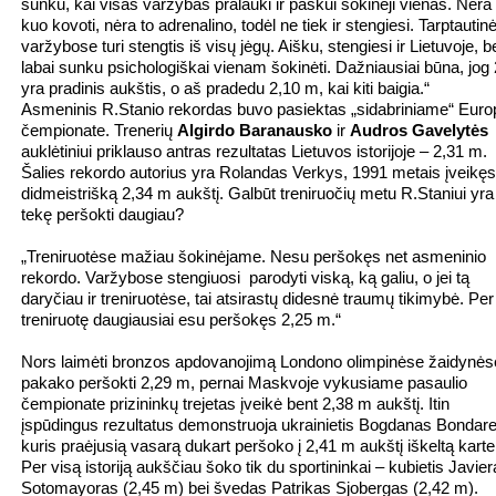
sunku, kai visas varžybas pralauki ir paskui šokinėji vienas. Nėra
kuo kovoti, nėra to adrenalino, todėl ne tiek ir stengiesi. Tarptautin
varžybose turi stengtis iš visų jėgų. Aišku, stengiesi ir Lietuvoje, b
labai sunku psichologiškai vienam šokinėti. Dažniausiai būna, jog
yra pradinis aukštis, o aš pradedu 2,10 m, kai kiti baigia.“
Asmeninis R.Stanio rekordas buvo pasiektas „sidabriniame“ Eur
čempionate. Trenerių
Algirdo Baranausko
ir
Audros Gavelytės
auklėtiniui priklauso antras rezultatas Lietuvos istorijoje – 2,31 m.
Šalies rekordo autorius yra Rolandas Verkys, 1991 metais įveikęs
didmeistrišką 2,34 m aukštį. Galbūt treniruočių metu R.Staniui yra
tekę peršokti daugiau?
„Treniruotėse mažiau šokinėjame. Nesu peršokęs net asmeninio
rekordo. Varžybose stengiuosi parodyti viską, ką galiu, o jei tą
daryčiau ir treniruotėse, tai atsirastų didesnė traumų tikimybė. Per
treniruotę daugiausiai esu peršokęs 2,25 m.“
Nors laimėti bronzos apdovanojimą Londono olimpinėse žaidynės
pakako peršokti 2,29 m, pernai Maskvoje vykusiame pasaulio
čempionate prizininkų trejetas įveikė bent 2,38 m aukštį. Itin
įspūdingus rezultatus demonstruoja ukrainietis Bogdanas Bondar
kuris praėjusią vasarą dukart peršoko į 2,41 m aukštį iškeltą karte
Per visą istoriją aukščiau šoko tik du sportininkai – kubietis Javie
Sotomayoras (2,45 m) bei švedas Patrikas Sjobergas (2,42 m).