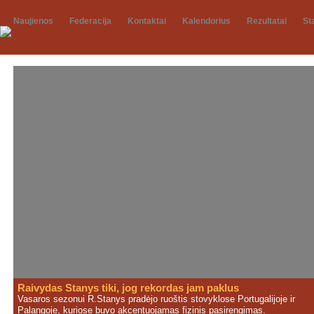
Naujienos
Federacija
Kontaktai
Kalendorius
Rezultatai
St
Raivydas Stanys tiki, jog rekordas jam paklus
Vasaros sezonui R.Stanys pradėjo ruoštis stovyklose Portugalijoje ir
Palangoje, kuriose buvo akcentuojamas fizinis pasirengimas.