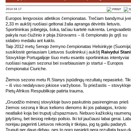
2014 04 17
PRINT
E
Europos lengvosios atletikos čempionatas. Trečiam bandymui įvei
2,33 m aukštį ruošiasi geltonai žalia apranga dėvintis lietuvis.
Sportininkas įsibėgėja, šoka, tačiau kartelė nukrenta. Lengvaatleti
pakyla nuo čiužinio ir ploja žiūrovams – iš čempionato jis grįš su
sidabro medaliu ant kaklo.
Taip 2012 metų Senojo žemyno čempionatas Helsinkyje (Suomija
susiklostė geriausiam Lietuvos šuolininkui į aukštį
Raivydui Stani
Stovykloje Portugalijoje šiuo metu esantis sportininkas intentyviai
ruošiasi naujam sezonui bei svarbiausiam jo startui – Europos
čempionatui Ciuriche.
Žiemos sezono metu R.Stanys įspūdingų rezultatų nepasiekė. Tik
– iš viso nedalyvavo jokiose varžybose. To priežastis – stovykloje
Pietų Afrikos Respublikoje patirta trauma.
„Gruodžio mėnesį stovykloje buvo paskutinis pasirengimas prieš
žiemos sezoną ir likus kelioms dienoms iki jos pabaigos, krūvio
neatlaikė koja bei truputį užspazmavo. Nebuvo kažkokių raumenų
įplyšimų, bet tiesiog reikėjo poilsio. Iki tol jaučiausi labai gerai. Lab
norėjau pagerinti Lietuvos rekordą ir tikėjau, jog tą galiu padaryti.
Truputį per daug dirbau, nes to noro pasiekti gerą rezultatą buvo d