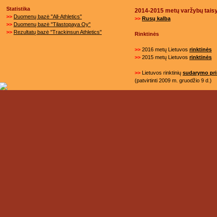
Statistika
2014-2015 metų varžybų tais
>>
Duomenų bazė "All-Athletics"
>>
Rusų
kalba
>>
Duomenų bazė "Tilastopaya Oy"
>>
Rezultatų bazė "Trackinsun Athletics"
Rinktinės
>>
2016 metų Lietuvos
rinktinės
>>
2015 metų Lietuvos
rinktinės
>>
Lietuvos rinktinių
sudarymo pri
(patvirtinti 2009 m. gruodžio 9 d.)