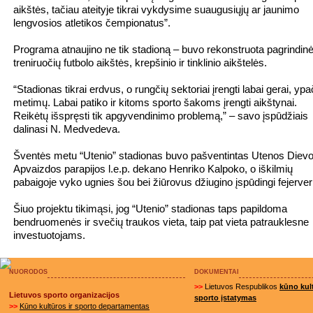
aikštės, tačiau ateityje tikrai vykdysime suaugusiųjų ar jaunimo
lengvosios atletikos čempionatus”.
Programa atnaujino ne tik stadioną – buvo rekonstruota pagrindinė 
treniruočių futbolo aikštės, krepšinio ir tinklinio aikštelės.
“Stadionas tikrai erdvus, o rungčių sektoriai įrengti labai gerai, ypa
metimų. Labai patiko ir kitoms sporto šakoms įrengti aikštynai.
Reikėtų išspręsti tik apgyvendinimo problemą,” – savo įspūdžiais
dalinasi N. Medvedeva.
Šventės metu “Utenio” stadionas buvo pašventintas Utenos Diev
Apvaizdos parapijos l.e.p. dekano Henriko Kalpoko, o iškilmių
pabaigoje vyko ugnies šou bei žiūrovus džiugino įspūdingi fejerver
Šiuo projektu tikimąsi, jog “Utenio” stadionas taps papildoma
bendruomenės ir svečių traukos vieta, taip pat vieta patrauklesne
investuotojams.
NUORODOS
DOKUMENTAI
>>
Lietuvos Respublikos
kūno kult
Lietuvos sporto organizacijos
sporto įstatymas
>>
Kūno kultūros ir sporto departamentas