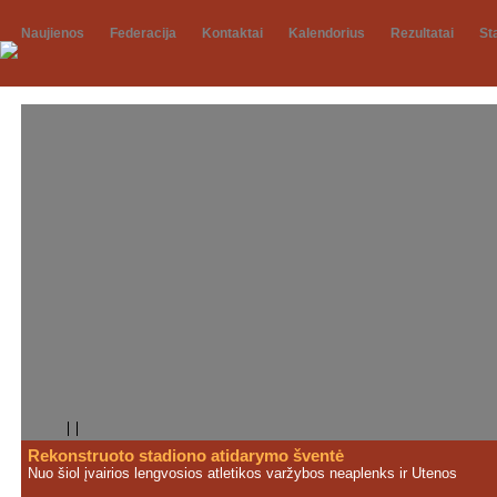
Naujienos
Federacija
Kontaktai
Kalendorius
Rezultatai
St
Rekonstruoto stadiono atidarymo šventė
Nuo šiol įvairios lengvosios atletikos varžybos neaplenks ir Utenos