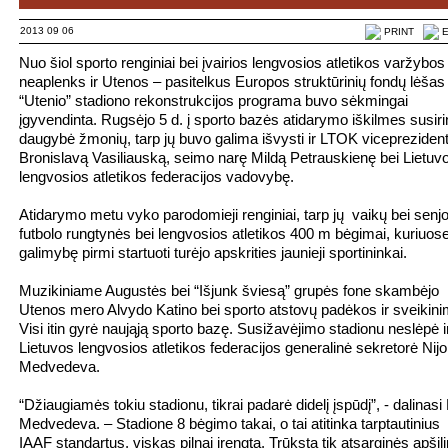
2013 09 06
PRINT
E
Nuo šiol sporto renginiai bei įvairios lengvosios atletikos varžybos
neaplenks ir Utenos – pasitelkus Europos struktūrinių fondų lėšas
“Utenio” stadiono rekonstrukcijos programa buvo sėkmingai
įgyvendinta. Rugsėjo 5 d. į sporto bazės atidarymo iškilmes susir
daugybė žmonių, tarp jų buvo galima išvysti ir LTOK vicepreziden
Bronislavą Vasiliauską, seimo narę Mildą Petrauskienę bei Lietuv
lengvosios atletikos federacijos vadovybę.
Atidarymo metu vyko parodomieji renginiai, tarp jų vaikų bei senj
futbolo rungtynės bei lengvosios atletikos 400 m bėgimai, kuriuos
galimybę pirmi startuoti turėjo apskrities jaunieji sportininkai.
Muzikiniame Augustės bei “Išjunk šviesą” grupės fone skambėjo
Utenos mero Alvydo Katino bei sporto atstovų padėkos ir sveikini
Visi itin gyrė naująją sporto bazę. Susižavėjimo stadionu neslėpė i
Lietuvos lengvosios atletikos federacijos generalinė sekretorė Nijo
Medvedeva.
“Džiaugiamės tokiu stadionu, tikrai padarė didelį įspūdį”, - dalinasi
Medvedeva. – Stadione 8 bėgimo takai, o tai atitinka tarptautinius
IAAF standartus, viskas pilnai įrengta. Trūksta tik atsarginės apši