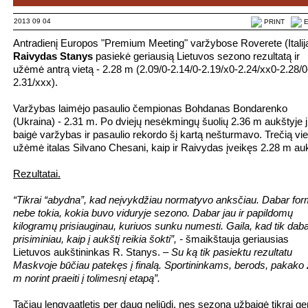
2013 09 04
PRINT
E
Antradienį Europos "Premium Meeting" varžybose Roverete (Italij
Raivydas Stanys
pasiekė geriausią Lietuvos sezono rezultatą ir
užėmė antrą vietą - 2.28 m (2.09/0-2.14/0-2.19/x0-2.24/xx0-2.28/0
2.31/xxx).
Varžybas laimėjo pasaulio čempionas Bohdanas Bondarenko
(Ukraina) - 2.31 m. Po dviejų nesėkmingų šuolių 2.36 m aukštyje j
baigė varžybas ir pasaulio rekordo šį kartą nešturmavo. Trečią vie
užėmė italas Silvano Chesani, kaip ir Raivydas įveikęs 2.28 m auk
Rezultatai.
“Tikrai “abydna”, kad neįvykdžiau normatyvo anksčiau. Dabar fo
nebe tokia, kokia buvo viduryje sezono. Dabar jau ir papildomų
kilogramų prisiauginau, kuriuos sunku numesti. Gaila, kad tik dab
prisiminiau, kaip į aukštį reikia šokti”, -
šmaikštauja geriausias
Lietuvos aukštininkas R. Stanys.
– Su ką tik pasiektu rezultatu
Maskvoje būčiau patekęs į finalą. Sportininkams, berods, pakako 
m norint praeiti į tolimesnį etapą”.
Tačiau lengvaatletis per daug neliūdi, nes sezoną užbaigė tikrai ge