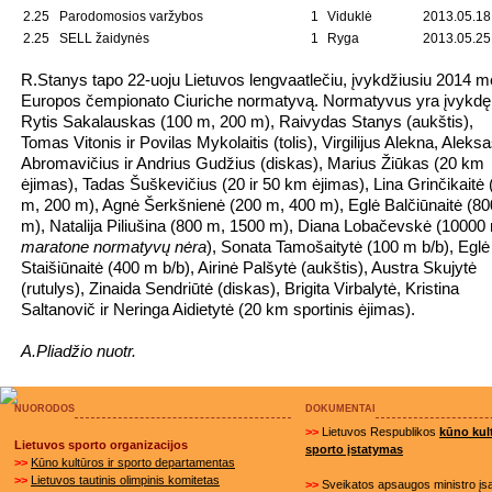
2.25
Parodomosios varžybos
1
Viduklė
2013.05.18
2.25
SELL žaidynės
1
Ryga
2013.05.25
R.Stanys tapo 22-uoju Lietuvos lengvaatlečiu, įvykdžiusiu 2014 m
Europos čempionato Ciuriche normatyvą. Normatyvus yra įvykdę
Rytis Sakalauskas (100 m, 200 m), Raivydas Stanys (aukštis),
Tomas Vitonis ir Povilas Mykolaitis (tolis), Virgilijus Alekna, Aleks
Abromavičius ir Andrius Gudžius (diskas), Marius Žiūkas (20 km
ėjimas), Tadas Šuškevičius (20 ir 50 km ėjimas), Lina Grinčikaitė 
m, 200 m), Agnė Šerkšnienė (200 m, 400 m), Eglė Balčiūnaitė (80
m), Natalija Piliušina (800 m, 1500 m), Diana Lobačevskė (10000
maratone normatyvų nėra
), Sonata Tamošaitytė (100 m b/b), Eglė
Staišiūnaitė (400 m b/b), Airinė Palšytė (aukštis), Austra Skujytė
(rutulys), Zinaida Sendriūtė (diskas), Brigita Virbalytė, Kristina
Saltanovič ir Neringa Aidietytė (20 km sportinis ėjimas).
A.Pliadžio nuotr.
NUORODOS
DOKUMENTAI
>>
Lietuvos Respublikos
kūno kult
Lietuvos sporto organizacijos
sporto įstatymas
>>
Kūno kultūros ir sporto departamentas
>>
Lietuvos tautinis olimpinis komitetas
>>
Sveikatos apsaugos ministro į