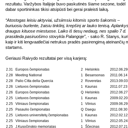
rezultatu. Varžybos Italijoje buvo paskutinės šiame sezone, todėl
dabar sportininkas tikisi atsipūsti bei gerai praleisti laiką.
“Atostogas leisiu aktyviai, užsiimsiu kitomis sporto šakomis –
buriuosiu burlente, žaisiu tinklinį, krepšinį ar lauko tenisą. Aplanky
draugus kituose miestuose. Laiko iš tiesų nedaug, nes spalio 7 d.
prasideda pasiruošimo stovykla Palangoje”
, - sako R. Stanys, kur
kaip ir kiti lengvaatlečiai netrukus pradės pasirengimą ateinančių 
startams.
Geriausi Raivydo rezultatai per visą karjerą:
2.31
Europos čempionatas
2
Helsinkis
2012.06.29
2.28
Meeting National
1
Besansonas
2011.06.14
2.28
Palio Citta della Quercia
2
Roveretas
2013.09.03
2.26
Lietuvos čempionatas
1
Kaunas
2011.07.23
2.26
Europos čempionatas
Q
Helsinkis
2012.06.27
2.25
Lietuvos čempionatas
1
Kaunas
2009.02.20
2.25
Vilniaus čempionatas
1
Vilnius
2009.06.29
2.25
Pasaulio čempionatas
Q
Daegu
2011.08.30
2.25
Lietuvos universitetų čempionatas
1
Kaunas
2012.02.12
2.25
Vilniaus čempionatas
1
Vilnius
2012.05.24
2.25
J.Kusočinskio memorialas
1
Ščecinas
2012.07.21