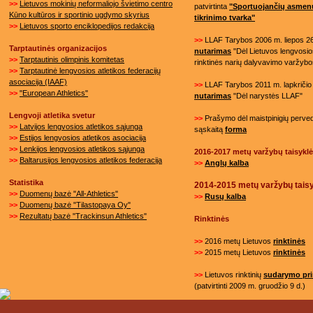
>>
Lietuvos mokinių neformaliojo švietimo centro
patvirtinta
"Sportuojančių asmen
Kūno kultūros ir sportinio ugdymo skyrius
tikrinimo tvarka"
>>
Lietuvos sporto enciklopedijos redakcija
>>
LLAF Tarybos 2006 m. liepos 26
Tarptautinės organizacijos
nutarimas
"Dėl Lietuvos lengvosios
>>
Tarptautinis olimpinis komitetas
rinktinės narių dalyvavimo varžybo
>>
Tarptautinė lengvosios atletikos federacijų
asociacija (IAAF)
>>
LLAF Tarybos 2011 m. lapkričio 
>>
"European Athletics"
nutarimas
"Dėl narystės LLAF"
Lengvoji atletika svetur
>>
Prašymo dėl maistpinigių perved
>>
Latvijos lengvosios atletikos sąjunga
sąskaitą
forma
>>
Estijos lengvosios atletikos asociacija
>>
Lenkijos lengvosios atletikos sąjunga
2016-2017 metų varžybų taisykl
>>
Baltarusijos lengvosios atletikos federacija
>>
Anglų kalba
Statistika
2014-2015 metų varžybų tais
>>
Duomenų bazė "All-Athletics"
>>
Rusų
kalba
>>
Duomenų bazė "Tilastopaya Oy"
>>
Rezultatų bazė "Trackinsun Athletics"
Rinktinės
>>
2016 metų Lietuvos
rinktinės
>>
2015 metų Lietuvos
rinktinės
>>
Lietuvos rinktinių
sudarymo pri
(patvirtinti 2009 m. gruodžio 9 d.)