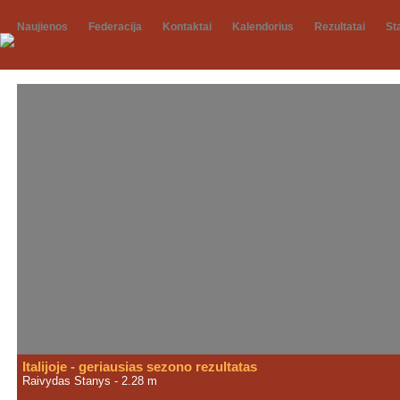
Naujienos
Federacija
Kontaktai
Kalendorius
Rezultatai
St
Italijoje - geriausias sezono rezultatas
Raivydas Stanys - 2.28 m