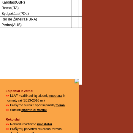
Kardifas(GBR)
Roma(ITA)
Bydgoščas(POL)
Rio de Žaneiras(BRA)
Pertas(AUS)
Laipsniai ir vardai
>>
LLAF kvalifikacinių laipsnių
nuostatai
ir
normatyvai
(2013-2016 m.)
>>
Prašymo suteikti sportinį vardą
forma
>>
Suteikti
sportiniai vardai
Rekordai
>>
Rekordų tvirtinimo
nuostatai
>>
Prašymų patvirtinti rekordus formos