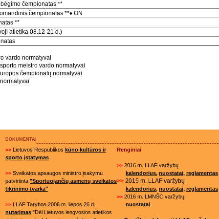
 bėgimo čempionatas **
 komandinis čempionatas **
♦ ON
natas **
ji atletika 08.12-21 d.)
onatas
tro vardo normatyvai
o sporto meistro vardo normatyvai
r Europos čempionatų normatyvai
i normatyvai
DOKUMENTAI
>>
Lietuvos Respublikos
kūno kultūros ir
Renginiai
sporto įstatymas
>>
2016 m. LLAF varžybų
>>
Sveikatos apsaugos ministro įsakymu
kalendorius
,
nuostatai
,
reglamentas
>>
2015 m. LLAF varžybų
patvirtinta
"Sportuojančių asmenų sveikatos
,
,
tikrinimo tvarka"
kalendorius
nuostatai
reglamentas
>>
2016 m. LMNŠC varžybų
>>
LLAF Tarybos 2006 m. liepos 26 d.
nuostatai
nutarimas
"Dėl Lietuvos lengvosios atletikos