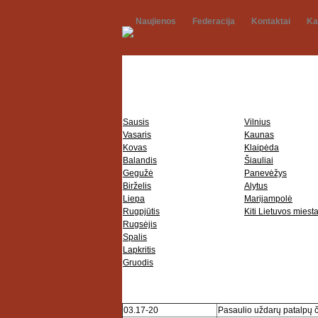
Naujienos
Federacija
Kontaktai
Ka
Sausis
Vilnius
Vasaris
Kaunas
Kovas
Klaipėda
Balandis
Šiauliai
Gegužė
Panevėžys
Birželis
Alytus
Liepa
Marijampolė
Rugpjūtis
Kiti Lietuvos miesta
Rugsėjis
Spalis
Lapkritis
Gruodis
03.17-20
Pasaulio uždarų patalpų 