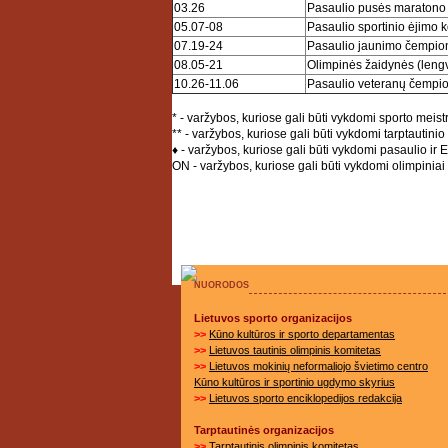
03.26
Pasaulio pusės maratono
05.07-08
Pasaulio sportinio ėjimo
07.19-24
Pasaulio jaunimo čempio
08.05-21
Olimpinės žaidynės (lengvo
10.26-11.06
Pasaulio veteranų čempi
* - varžybos, kuriose gali būti vykdomi sporto meis
** - varžybos, kuriose gali būti vykdomi tarptautini
♦ - varžybos, kuriose gali būti vykdomi pasaulio i
ON - varžybos, kuriose gali būti vykdomi olimpinia
NUORODOS
Lietuvos sporto organizacijos
>>
Kūno kultūros ir sporto departamentas
>>
Lietuvos tautinis olimpinis komitetas
>>
Lietuvos mokinių neformaliojo švietimo centro
Kūno kultūros ir sportinio ugdymo skyrius
>>
Lietuvos sporto enciklopedijos redakcija
Tarptautinės organizacijos
>>
Tarptautinis olimpinis komitetas