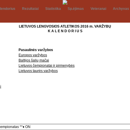
lendorius
Rezultatai
Statistika
Sp.ėjimas
Veteranai
Archyvas
LIETUVOS LENGVOSIOS ATLETIKOS 2016 m. VARŽYBŲ
K A L E N D O R I U S
Pasaulinės varžybos
Europos varžybos
Baltijos šalių mačai
Lietuvos čempionatai ir pirmenybės
Lietuvos taurės varžybos
i
čempionatas **
♦ ON