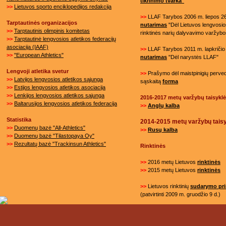
tikrinimo tvarka"
>>
Lietuvos sporto enciklopedijos redakcija
>>
LLAF Tarybos 2006 m. liepos 26
Tarptautinės organizacijos
nutarimas
"Dėl Lietuvos lengvosios
>>
Tarptautinis olimpinis komitetas
rinktinės narių dalyvavimo varžybo
>>
Tarptautinė lengvosios atletikos federacijų
asociacija (IAAF)
>>
LLAF Tarybos 2011 m. lapkričio 
>>
"European Athletics"
nutarimas
"Dėl narystės LLAF"
Lengvoji atletika svetur
>>
Prašymo dėl maistpinigių perved
>>
Latvijos lengvosios atletikos sąjunga
sąskaitą
forma
>>
Estijos lengvosios atletikos asociacija
>>
Lenkijos lengvosios atletikos sąjunga
2016-2017 metų varžybų taisykl
>>
Baltarusijos lengvosios atletikos federacija
>>
Anglų kalba
Statistika
2014-2015 metų varžybų tais
>>
Duomenų bazė "All-Athletics"
>>
Rusų
kalba
>>
Duomenų bazė "Tilastopaya Oy"
>>
Rezultatų bazė "Trackinsun Athletics"
Rinktinės
>>
2016 metų Lietuvos
rinktinės
>>
2015 metų Lietuvos
rinktinės
>>
Lietuvos rinktinių
sudarymo pri
(patvirtinti 2009 m. gruodžio 9 d.)