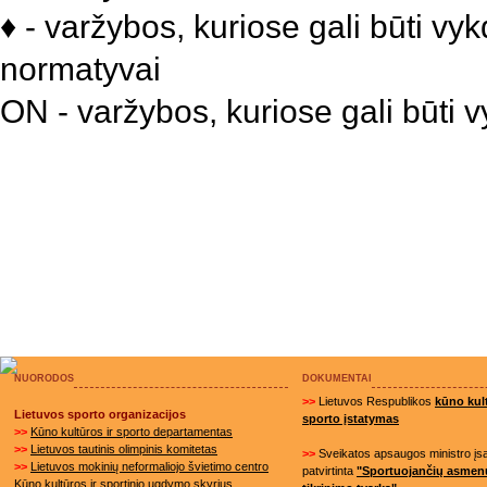
♦ - varžybos, kuriose gali būti v
normatyvai
ON - varžybos, kuriose gali būti
NUORODOS
DOKUMENTAI
>>
Lietuvos Respublikos
kūno kult
Lietuvos sporto organizacijos
sporto įstatymas
>>
Kūno kultūros ir sporto departamentas
>>
Lietuvos tautinis olimpinis komitetas
>>
Sveikatos apsaugos ministro į
>>
Lietuvos mokinių neformaliojo švietimo centro
patvirtinta
"Sportuojančių asmen
Kūno kultūros ir sportinio ugdymo skyrius