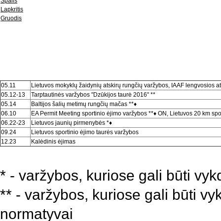
Spalis
Lapkritis
Gruodis
05.11
Lietuvos mokyklų žaidynių atskirų rungčių varžybos, IAAF lengvosios at
05.12-13
Tarptautinės varžybos "Dzūkijos taurė 2016" **
05.14
Baltijos šalių metimų rungčių mačas **
♦
06.10
EA Permit Meeting sportinio ėjimo varžybos **
♦ ON, Lietuvos 20 km spor
06.22-23
Lietuvos jaunių pirmenybės *
♦
09.24
Lietuvos sportinio ėjimo taurės varžybos
12.23
Kalėdinis ėjimas
* - varžybos, kuriose gali būti v
** - varžybos, kuriose gali būti v
normatyvai