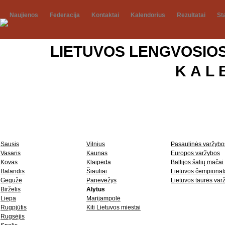
Naujienos
Federacija
Kontaktai
Kalendorius
Rezultatai
St
LIETUVOS LENGVOSIOS
K A L 
Sausis
Vilnius
Pasaulinės varžybo
Vasaris
Kaunas
Europos varžybos
Kovas
Klaipėda
Baltijos šalių mačai
Balandis
Šiauliai
Lietuvos čempionata
Gegužė
Panevėžys
Lietuvos taurės var
Birželis
Alytus
Liepa
Marijampolė
Rugpjūtis
Kiti Lietuvos miestai
Rugsėjis