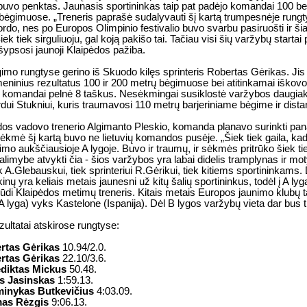
buvo penktas. Jaunasis sportininkas taip pat padėjo komandai 100 be
 bėgimuose. „Treneris paprašė sudalyvauti šį kartą trumpesnėje rungty
rdo, nes po Europos Olimpinio festivalio buvo svarbu pasiruošti ir š
ek tiek sirguliuoju, gal koją pakišo tai. Tačiau visi šių varžybų startai
 šypsosi jaunoji Klaipėdos pažiba.
imo rungtyse gerino iš Skuodo kilęs sprinteris Robertas Gėrikas. Jis
eninius rezultatus 100 ir 200 metrų bėgimuose bei atitinkamai iško
 komandai pelnė 8 taškus. Nesėkmingai susiklostė varžybos daugiak
rdui Stukniui, kuris traumavosi 110 metrų barjeriniame bėgime ir dista
s vadovo trenerio Algimanto Pleskio, komanda planavo surinkti pan
ėkmė šį kartą buvo ne lietuvių komandos pusėje. „Šiek tiek gaila, kad 
kimo aukščiausioje A lygoje. Buvo ir traumų, ir sėkmės pritrūko šiek ti
limybe atvykti čia - šios varžybos yra labai didelis tramplynas ir mot
 A.Glebauskui, tiek sprinteriui R.Gėrikui, tiek kitiems sportininkams
ų yra keliais metais jaunesni už kitų šalių sportininkus, todėl į A lygą
liūdi Klaipėdos metimų treneris. Kitais metais Europos jaunimo klubų 
 lyga) vyks Kastelone (Ispanija). Dėl B lygos varžybų vieta dar bus t
zultatai atskirose rungtyse:
rtas Gėrikas
10.94/2.0.
rtas Gėrikas
22.10/3.6.
diktas Mickus
50.48.
s Jasinskas
1:59.13.
inykas Butkevičius
4:03.09.
as Rėzgis
9:06.13.