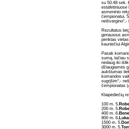
su 50.48 sek. 
estafetiniuose
asmeninio reko
čempionatui. Ši
neišvargino“,-
Rezultatus bėg
geriausius asm
penktas vietas
kauniečiui Algi
Pasak komando
sumą, tačiau s
nedaug iki išli
džiaugiamės ga
aukštumas tiek
komandos vaikin
sugrįšim“,- ne
čempionatas (A
Klaipėdiečių re
100 m. 5.
Robe
200 m. 5.
Robe
400 m. 6.
Bene
800 m. 6
.Luka
1500 m. 5.
Dom
3000 m. 5.
Tom