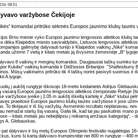
22d. 08:51
lyvavo varžybose Čekijoje
ikės“ komandai pritrūko sėkmės Europos jaunimo klubų taurės
ijos Brno mieste vyko Europos jaunimo lengvosios atletikos klubų t
ose dėka Klaipėdos miesto savivaldybės, Lietuvos lengvosios atletikos 
panijos galimybę dalyvauti turėjo ir Klaipėdos vaikinų „Nikė“ koma
nda užėmė 7 vietą ir kitais metais ją išvysime žemesnėje „B“ lygoje
yvavo 8 vaikinų ir merginų komandos. Daugiausiai taškų surinko tu
or Kulubu“ vaikinų komanda ir Didžiosios Britanijos "Shaftesburry 
nos. Mūsų vaikinams pritrūko tik 4 taškų norint pasivyti suomius ir iš
kti A lygoje.
uolių į aukštį rungtyje iškovojo 18-metis kėdainietis Adrijus Glebauska
šią vasarą Europos jaunimo lengvosios atletikos čempionate Rietyje (Ita
ose varžybose įveikė į 2.05 m aukštį iškeltą kartelę ir „Nikė“ klubui pel
avęs praeitose Europos jaunimo klubų taurės varžybose ir jose uži
as. To tikėjausi ir iš šių varžybų. Asmeninio rezultato neplanavau, ne
ėjau nemažai startų šią vasarą. Gaila tik, kad tai jau paskutinis mano
se – kitais metais jau nebeįtilpsiu į reikiamą amžiaus kategoriją“, - 
jęs A. Glebauskas.
 pat dalyvavo ir šių metų Europos Olimpinio festivalio nugalėtojas 16
kus, kuris šį kartą dalyvavo trumpesnėje nei 800 m rungtyje – 400 m d