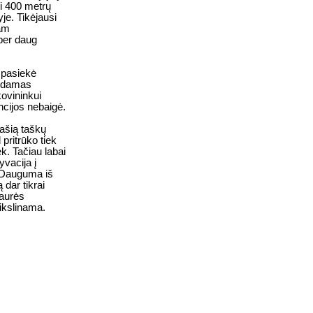
i 400 metrų
je. Tikėjausi
iam
 per daug
 pasiekė
vodamas
ovininkui
ncijos nebaigė.
ašią taškų
pritrūko tiek
ek. Tačiau labai
yvacija į
. Dauguma iš
 dar tikrai
taurės
ikslinama.