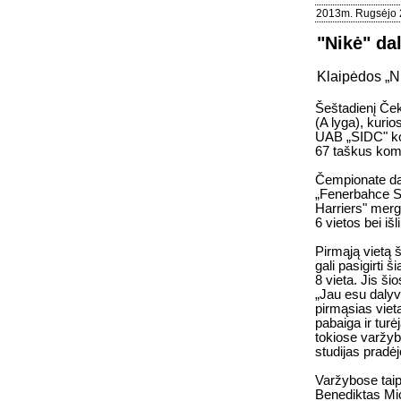
2013m. Rugsėjo 
"Nikė" da
Klaipėdos „N
Šeštadienį Ček
(A lyga), kuri
UAB „SIDC" kom
67 taškus koma
Čempionate dal
„Fenerbahce Sp
Harriers" mergi
6 vietos bei išli
Pirmąją vietą š
gali pasigirti 
8 vieta. Jis ši
„Jau esu dalyv
pirmąsias viet
pabaiga ir tur
tokiose varžybo
studijas pradė
Varžybose taip
Benediktas Mic