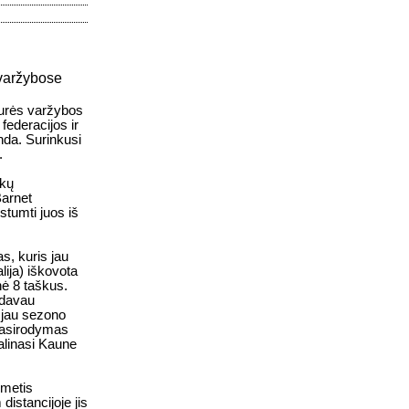
 varžybose
aurės varžybos
federacijos ir
nda. Surinkusi
.
rkų
Barnet
stumti juos iš
s, kuris jau
lija) iškovota
nė 8 taškus.
mdavau
s jau sezono
 pasirodymas
dalinasi Kaune
-metis
istancijoje jis